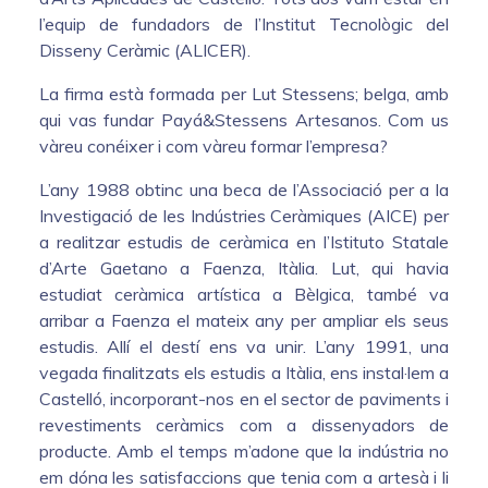
l’equip de fundadors de l’Institut Tecnològic del
Disseny Ceràmic (ALICER).
La firma està formada per Lut Stessens; belga, amb
qui vas fundar Payá&Stessens Artesanos. Com us
vàreu conéixer i com vàreu formar l’empresa?
L’any 1988 obtinc una beca de l’Associació per a la
Investigació de les Indústries Ceràmiques (AICE) per
a realitzar estudis de ceràmica en l’Istituto Statale
d’Arte Gaetano a Faenza, Itàlia. Lut, qui havia
estudiat ceràmica artística a Bèlgica, també va
arribar a Faenza el mateix any per ampliar els seus
estudis. Allí el destí ens va unir. L’any 1991, una
vegada finalitzats els estudis a Itàlia, ens instal·lem a
Castelló, incorporant-nos en el sector de paviments i
revestiments ceràmics com a dissenyadors de
producte. Amb el temps m’adone que la indústria no
em dóna les satisfaccions que tenia com a artesà i li