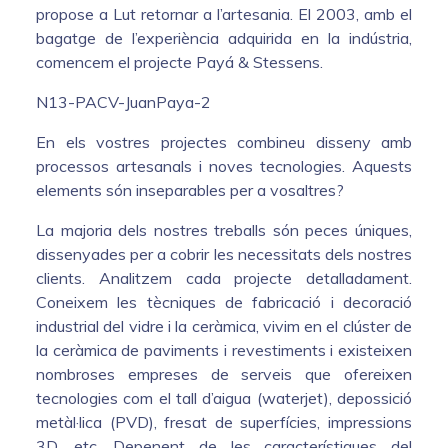
propose a Lut retornar a l’artesania. El 2003, amb el
bagatge de l’experiència adquirida en la indústria,
comencem el projecte Payá & Stessens.
N13-PACV-JuanPaya-2
En els vostres projectes combineu disseny amb
processos artesanals i noves tecnologies. Aquests
elements són inseparables per a vosaltres?
La majoria dels nostres treballs són peces úniques,
dissenyades per a cobrir les necessitats dels nostres
clients. Analitzem cada projecte detalladament.
Coneixem les tècniques de fabricació i decoració
industrial del vidre i la ceràmica, vivim en el clúster de
la ceràmica de paviments i revestiments i existeixen
nombroses empreses de serveis que ofereixen
tecnologies com el tall d’aigua (waterjet), depossició
metàl·lica (PVD), fresat de superfícies, impressions
3D, etc. Depenent de les característiques del