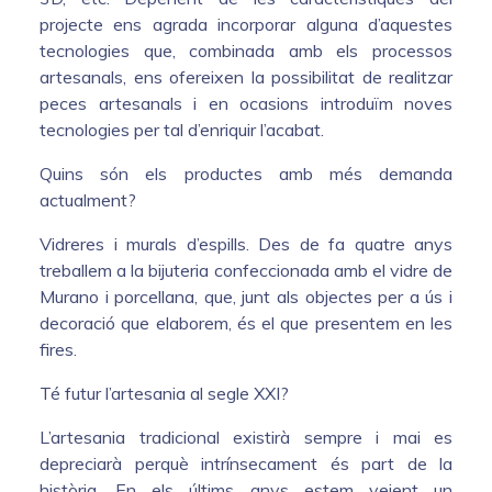
projecte ens agrada incorporar alguna d’aquestes
tecnologies que, combinada amb els processos
artesanals, ens ofereixen la possibilitat de realitzar
peces artesanals i en ocasions introduïm noves
tecnologies per tal d’enriquir l’acabat.
Quins són els productes amb més demanda
actualment?
Vidreres i murals d’espills. Des de fa quatre anys
treballem a la bijuteria confeccionada amb el vidre de
Murano i porcellana, que, junt als objectes per a ús i
decoració que elaborem, és el que presentem en les
fires.
Té futur l’artesania al segle XXI?
L’artesania tradicional existirà sempre i mai es
depreciarà perquè intrínsecament és part de la
història. En els últims anys estem veient un