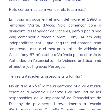
Pots contar-nos com van ser els teus inicis?
Em vaig introduir en el món del vidre el 1980 a
l’empresa Viarte, d’Alcoi. Vaig començar com a
dibuixant i dissenyador de vidrieres, però a poc a poc
vaig començar a tocar el vidre. L’any 84 em vaig
independitzar, tot i que seguisc col·laborant amb
l’empresa, i munte el meu propi taller de vidrieria a
Alcoi. L’any 87 m’instal·le a València per acabar Arts
Aplicades en l’especialitat de Vidrieria artística amb
el mestre José Ignacio Pertegaz.
Tenies antecedents artesans a la família?
No en tinc. Això sí, la meua germana Mila va estudiar
ceràmica a València i Faenza i va ser una de les
responsables de la implantació de l’especialitat de
Disseny de paviments i revestiments a l’escola
d’Arts Aplicades de Castelló. Tots dos vam estar en