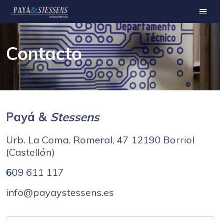
Contacto
Payá &
Stessens
Urb. La Coma. Romeral, 47 12190 Borriol
(Castellón)
6
09 611 117
info@payaystessens.es